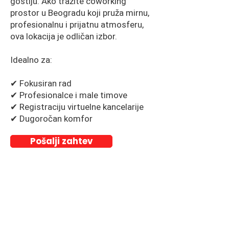
gostiju. Ako tražite coworking
prostor u Beogradu koji pruža mirnu,
profesionalnu i prijatnu atmosferu,
ova lokacija je odličan izbor.
Idealno za:
✔ Fokusiran rad
✔ Profesionalce i male timove
✔ Registraciju virtuelne kancelarije
✔ Dugoročan komfor
Pošalji zahtev