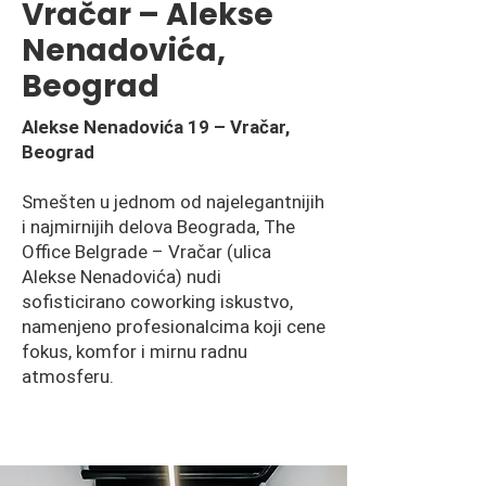
Vračar – Alekse
Nenadovića,
Beograd
Alekse Nenadovića 19 – Vračar,
Beograd
Smešten u jednom od najelegantnijih
i najmirnijih delova Beograda, The
Office Belgrade – Vračar (ulica
Alekse Nenadovića) nudi
sofisticirano coworking iskustvo,
namenjeno profesionalcima koji cene
fokus, komfor i mirnu radnu
atmosferu.