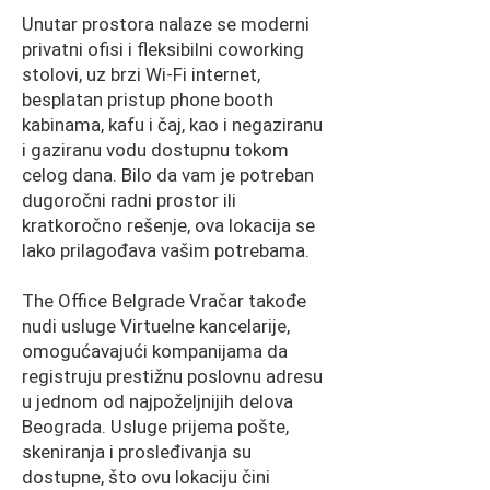
Unutar prostora nalaze se moderni
privatni ofisi i fleksibilni coworking
stolovi, uz brzi Wi-Fi internet,
besplatan pristup phone booth
kabinama, kafu i čaj, kao i negaziranu
i gaziranu vodu dostupnu tokom
celog dana. Bilo da vam je potreban
dugoročni radni prostor ili
kratkoročno rešenje, ova lokacija se
lako prilagođava vašim potrebama.
The Office Belgrade Vračar takođe
nudi usluge Virtuelne kancelarije,
omogućavajući kompanijama da
registruju prestižnu poslovnu adresu
u jednom od najpoželjnijih delova
Beograda. Usluge prijema pošte,
skeniranja i prosleđivanja su
dostupne, što ovu lokaciju čini