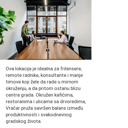
Ova lokacija je idealna za frilensere,
remote radnike, konsultante i manje
timove koji žele da rade u mirnom
okruženju, a da pritom ostanu blizu
centra grada. Okružen kafićima,
restoranima i ulicama sa drvoredima,
Vračar pruža savršen balans između
produktivnosti i svakodnevnog
gradskog života.